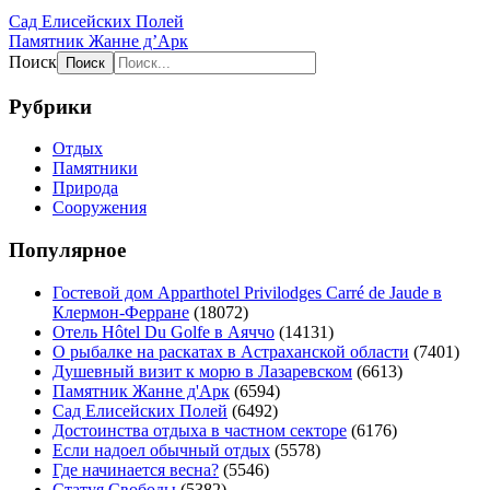
Сад Елисейских Полей
Памятник Жанне д’Арк
Поиск
Рубрики
Отдых
Памятники
Природа
Сооружения
Популярное
Гостевой дом Apparthotel Privilodges Carré de Jaude в
Клермон-Ферране
(18072)
Отель Hôtel Du Golfe в Аяччо
(14131)
О рыбалке на раскатах в Астраханской области
(7401)
Душевный визит к морю в Лазаревском
(6613)
Памятник Жанне д'Арк
(6594)
Сад Елисейских Полей
(6492)
Достоинства отдыха в частном секторе
(6176)
Если надоел обычный отдых
(5578)
Где начинается весна?
(5546)
Статуя Свободы
(5382)