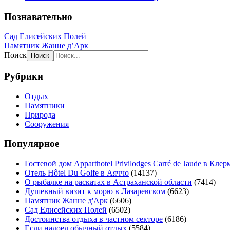
Познавательно
Сад Елисейских Полей
Памятник Жанне д’Арк
Поиск
Рубрики
Отдых
Памятники
Природа
Сооружения
Популярное
Гостевой дом Apparthotel Privilodges Carré de Jaude в Кл
Отель Hôtel Du Golfe в Аяччо
(14137)
О рыбалке на раскатах в Астраханской области
(7414)
Душевный визит к морю в Лазаревском
(6623)
Памятник Жанне д'Арк
(6606)
Сад Елисейских Полей
(6502)
Достоинства отдыха в частном секторе
(6186)
Если надоел обычный отдых
(5584)