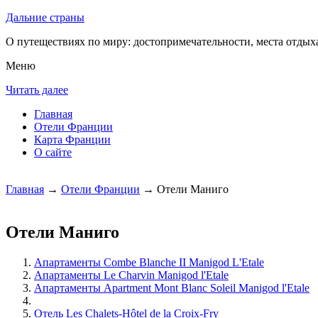
Дальние страны
О путеществиях по миру: достопримечательности, места отдыха
Меню
Читать далее
Главная
Отели Франции
Карта Франции
О сайте
Главная
→
Отели Франции
→ Отели Маниго
Отели Маниго
Апартаменты Combe Blanche II Manigod L'Etale
Апартаменты Le Charvin Manigod l'Etale
Апартаменты Apartment Mont Blanc Soleil Manigod l'Etale
Отель Les Chalets-Hôtel de la Croix-Fry