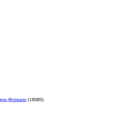
ермон-Ферране
(18089)