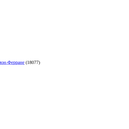
ермон-Ферране
(18077)