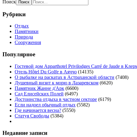
Поиск
Рубрики
Отдых
Памятники
Природа
Сооружения
Популярное
Гостевой дом Apparthotel Privilodges Carré de Jaude в Кл
Отель Hôtel Du Golfe в Аяччо
(14135)
О рыбалке на раскатах в Астраханской области
(7408)
Душевный визит к морю в Лазаревском
(6620)
Памятник Жанне д'Арк
(6600)
Сад Елисейских Полей
(6497)
Достоинства отдыха в частном секторе
(6179)
Если надоел обычный отдых
(5582)
Где начинается весна?
(5550)
Статуя Свободы
(5384)
Недавние записи