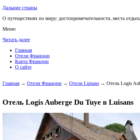
Дальние страны
О путеществиях по миру: достопримечательности, места отдыха
Меню
Читать далее
Главная
Отели Франции
Карта Франции
О сайте
Главная
→
Отели Франции
→
Отели Luisans
→ Отель Logis Aub
Отель Logis Auberge Du Tuye в Luisans