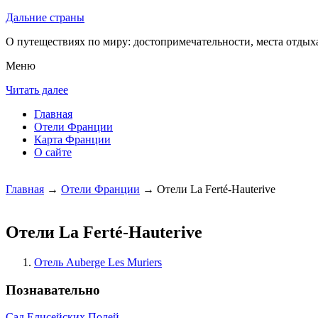
Дальние страны
О путеществиях по миру: достопримечательности, места отдыха
Меню
Читать далее
Главная
Отели Франции
Карта Франции
О сайте
Главная
→
Отели Франции
→ Отели La Ferté-Hauterive
Отели La Ferté-Hauterive
Отель Auberge Les Muriers
Познавательно
Сад Елисейских Полей