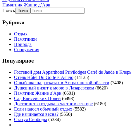
Памятник Жанне д’Арк
Поиск
Рубрики
Отдых
Памятники
Природа
Сооружения
Популярное
Гостевой дом Apparthotel Privilodges Carré de Jaude в Кл
Отель Hôtel Du Golfe в Аяччо
(14135)
О рыбалке на раскатах в Астраханской области
(7408)
Душевный визит к морю в Лазаревском
(6620)
Памятник Жанне д'Арк
(6601)
Сад Елисейских Полей
(6498)
Достоинства отдыха в частном секторе
(6180)
Если надоел обычный отдых
(5582)
Где начинается весна?
(5550)
Статуя Свободы
(5384)