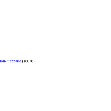
ермон-Ферране
(18078)